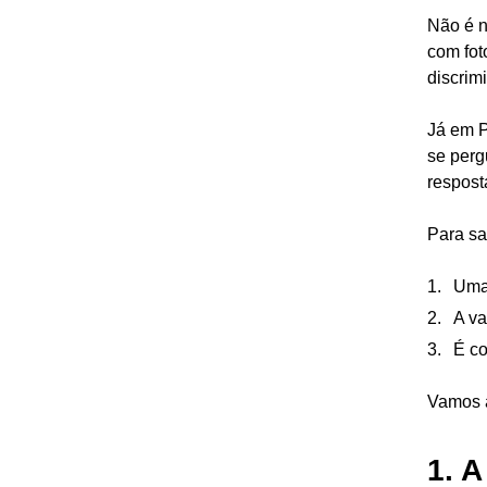
Não é n
com fot
discrim
Já em P
se perg
respost
Para sa
Uma 
A va
É co
Vamos a
1. A