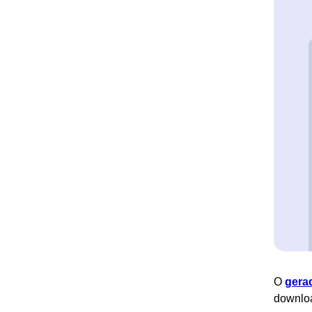
O
gera
downlo