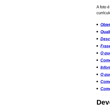
A foto 
currícu
Objet
Qual
Desc
Frase
O que
Como
Infor
O qu
Como
Como
Devo