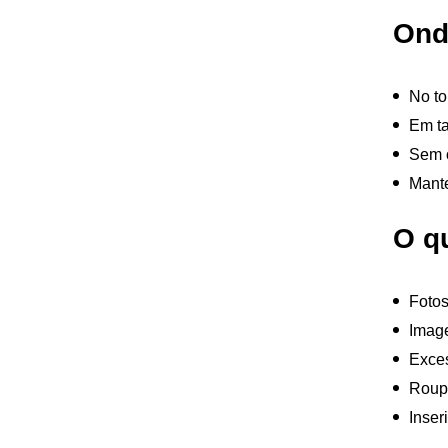
Onde
No to
Em ta
Sem 
Mante
O q
Fotos
Imag
Exces
Roupa
Inser