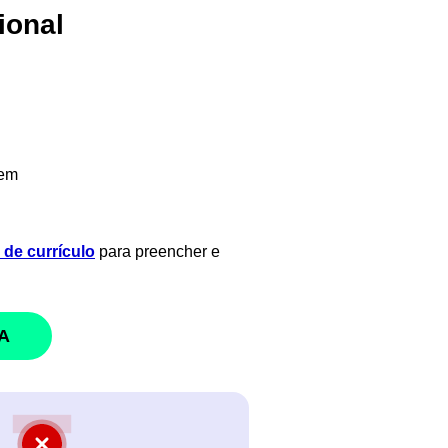
ional
gem
de currículo
para preencher e
A