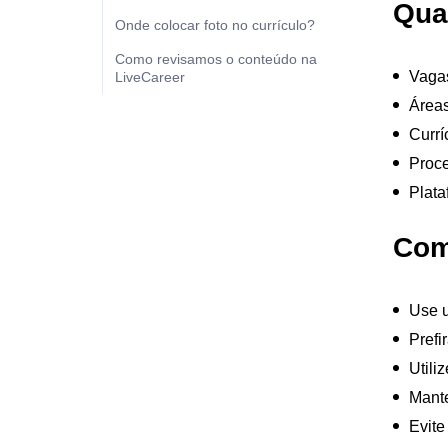
Qua
Onde colocar foto no currículo?
Como revisamos o conteúdo na
Vagas
LiveCareer
Áreas
Currí
Proce
Plata
Com
Use u
Prefi
Utili
Mante
Evite