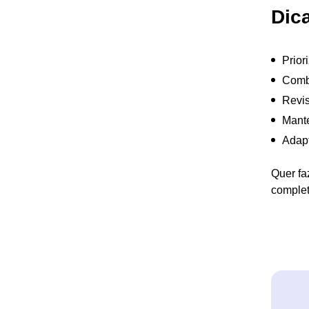
Dica
Prior
Combi
Revis
Mante
Adapt
Quer fa
complet