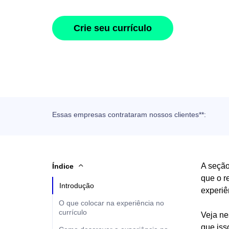
Crie seu currículo
Essas empresas contrataram nossos clientes**:
A seção
Índice
que o r
Introdução
experiên
O que colocar na experiência no
currículo
Veja ne
que iss