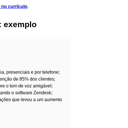
 no currículo
.
o: exemplo
a, presenciais e por telefone;
tenção de 85% dos clientes;
pre o tom de voz amigável;
sando o software Zendesk;
e ações que levou a um aumento