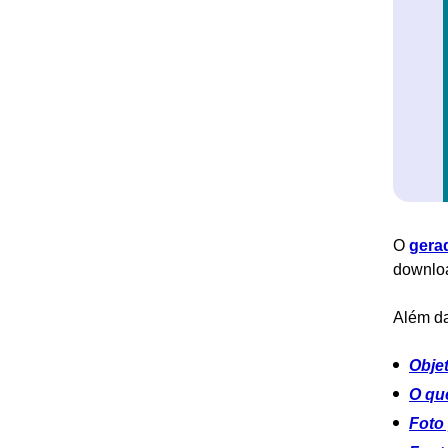
O
gera
downlo
Além da
Objet
O que
Foto 