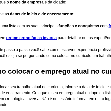
oque o
nome da empresa
e da cidade;
rme as
datas de início e de encerramento
;
 uma lista com as suas principais
funções e conquistas
com
f
a em
ordem cronológica inversa
para detalhar outras experiênc
e passo a passo você sabe como escrever experiência profissio
cê esteja se perguntando como colocar no currículo um trabalho
o colocar o emprego atual no cu
ocar seu trabalho atual no currículo, informe a data de início e 
 de encerramento. Coloque o seu emprego atual no topo da lista
m cronológica inversa. Não é necessário informar em outro lu
ando.