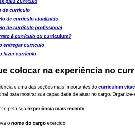
s para currículo
 de currículo
o de currículo atualizado
o de currículo profissional
reto é currículo ou
curriculum
?
 entregar currículo
 fazer currículo
ue colocar na experiência no curr
iência é uma das seções mais importantes do
curriculum vitae
ional para mostrar sua capacidade de atuar no cargo. Organize-
ece pela sua
experiência mais recente
;
eva o
nome do cargo
exercido;