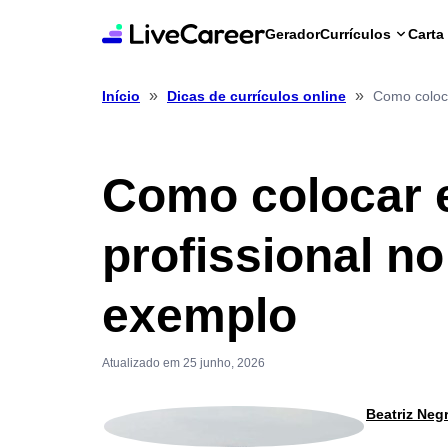
Gerador
Currículos
Carta
»
»
Como coloca
Início
Dicas de currículos online
Como colocar 
profissional no
exemplo
Atualizado em 25 junho, 2026
Beatriz Neg