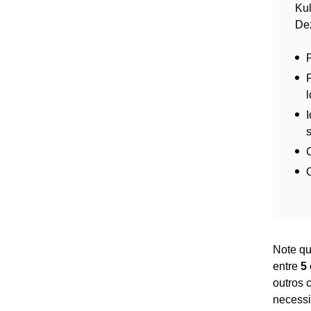
Kul
De
P
l
Note qu
entre
5
outros 
necessi