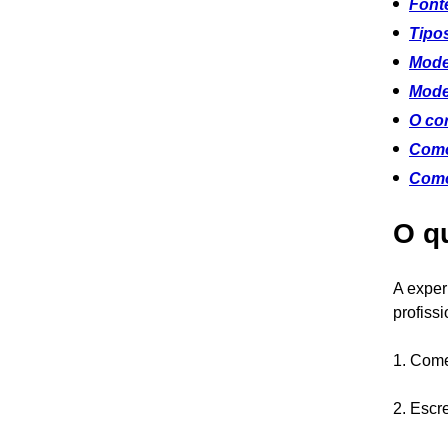
Fonte
Tipos
Model
Model
O cor
Como
Como
O q
A exper
profiss
1. Com
2. Escr