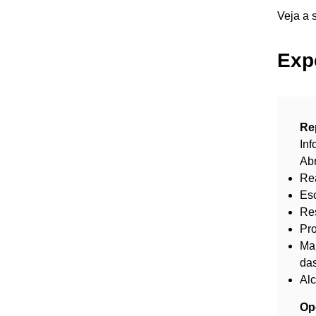
Veja a 
Expe
Re
In
Abr
Rea
Esc
Res
Pro
Map
da
Alc
Ope