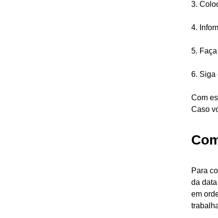
3. Col
4. Info
5. Faça
6. Sig
Com est
Caso vo
Com
Para col
da data
em orde
trabalh