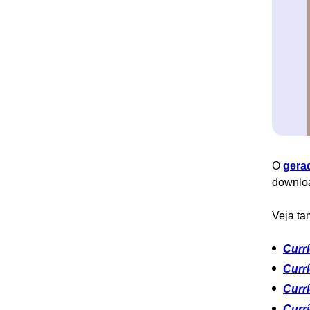
O
gera
downlo
Veja ta
Currí
Currí
Currí
Currí