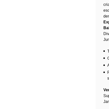
cri
esc
dem
Ex
Ba
Div
Ju
s
Ve
Su
Ja