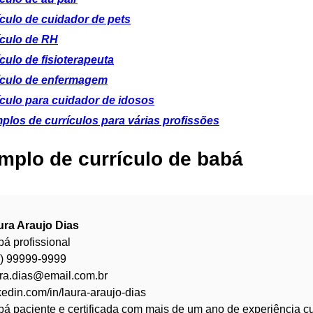
culo de cuidador de pets
ículo de RH
culo de fisioterapeuta
ículo de enfermagem
ículo para cuidador de idosos
plos de currículos para várias profissões
mplo de currículo de babá
ura Araujo Dias
á profissional
9) 99999-9999
ura.dias@email.com.br
kedin.com/in/laura-araujo-dias
á paciente e certificada com mais de um ano de experiência c