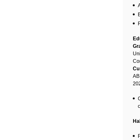
Ed
Gr
Uni
Co
Cu
AB
20
c
Ha