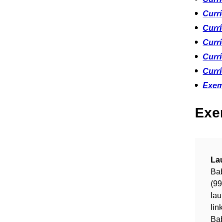
Currí
Curr
Currí
Curr
Curr
Exem
Exe
La
Bab
(9
la
lin
Bab