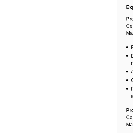
Ex
Pr
Ce
Mai
P
Pr
Co
Mar