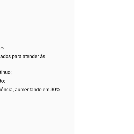
es;
zados para atender às
tínuo;
do;
iciência, aumentando em 30%