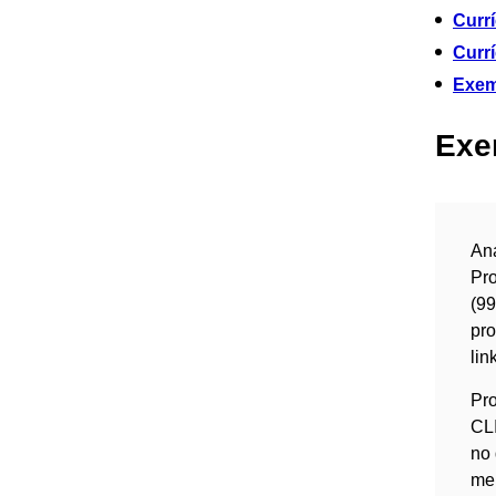
Currí
Currí
Exem
Exe
An
Pro
(9
pr
lin
Pro
CLI
no
me 