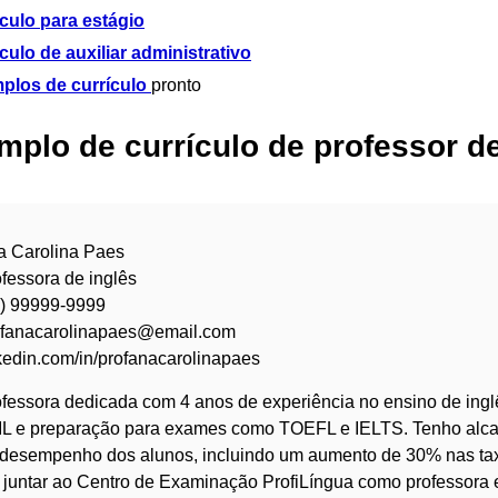
culo para estágio
culo de auxiliar administrativo
plos de currículo
pronto
mplo de currículo de professor de
a Carolina Paes
fessora de inglês
9) 99999-9999
ofanacarolinapaes@email.com
kedin.com/in/profanacarolinapaes
fessora dedicada com 4 anos de experiência no ensino de ingl
L e preparação para exames como TOEFL e IELTS. Tenho alcan
 desempenho dos alunos, incluindo um aumento de 30% nas tax
juntar ao Centro de Examinação ProfiLíngua como professora 