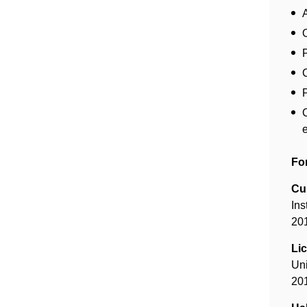
e
Fo
Cu
Ins
20
Lic
Un
20