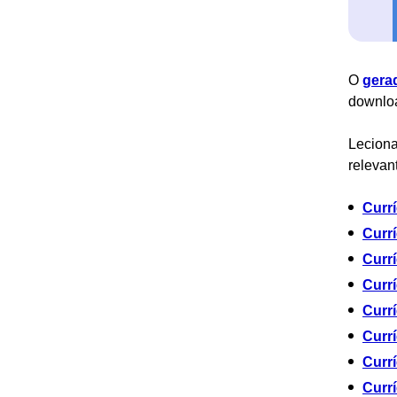
O
gera
downlo
Leciona
relevan
Curr
Currí
Curr
Curr
Curr
Currí
Currí
Curr