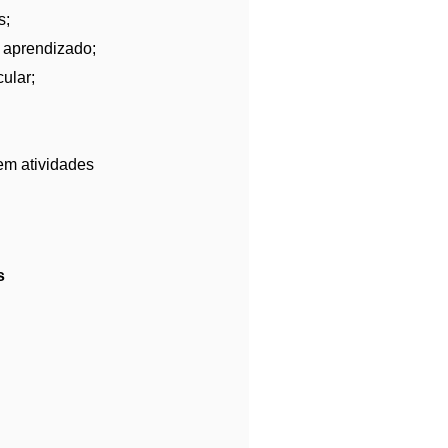
s;
e aprendizado;
ular;
em atividades
s