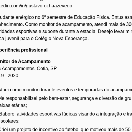
kedin.com/in/gustavorochaazevedo
udante enérgico no 6º semestre de Educação Física. Entusias
nhecimento. Como monitor de acampamento, atendi mais de 30
vidades esportivas e suporte durante a estadia. Desejo levar m
ica juvenil para o Colégio Nova Esperança.
eriência profissional
nitor de Acampamento
 Acampamentos, Cotia, SP
19 - 2020
Atuei como monitor durante eventos e temporadas do acampam
Me responsabilizei pelo bem-estar, segurança e diversão de gru
aixas etárias;
Elaborei atividades esportivas lúdicas visando a integração e t
escolares;
Criei um projeto de incentivo ao futebol que motivou mais de 50