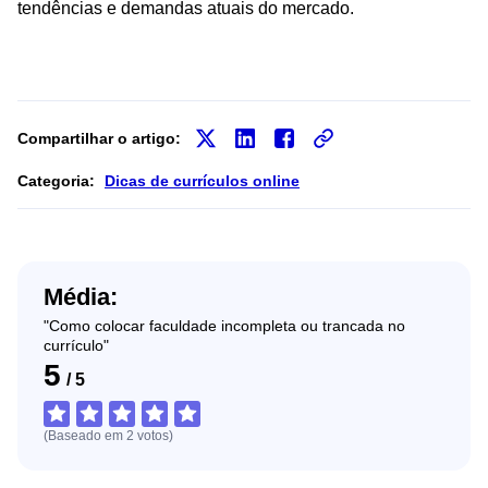
tendências e demandas atuais do mercado.
Compartilhar o artigo:
Categoria:
Dicas de currículos online
Média:
"Como colocar faculdade incompleta ou trancada no
currículo"
5
/
5
(Baseado em
2
votos
)