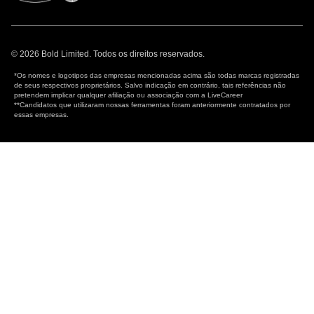
© 2026 Bold Limited. Todos os direitos reservados.
*Os nomes e logotipos das empresas mencionadas acima são todas marcas registradas
de seus respectivos proprietários. Salvo indicação em contrário, tais referências não
pretendem implicar qualquer afiliação ou associação com a LiveCareer
**Candidatos que utilizaram nossas ferramentas foram anteriormente contratados por
essas empresas.