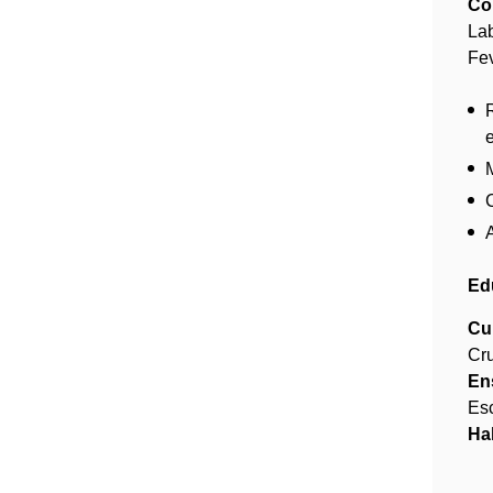
Col
Lab
Fe
Ed
Cu
Cru
En
Es
Ha