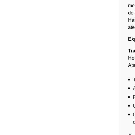
med
de 
Hab
ate
Exp
Tr
Hos
Abr
d