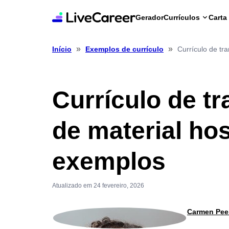
Gerador
Currículos
Carta
»
»
Currículo de tr
Início
Exemplos de currículo
Currículo de t
de material hos
exemplos
Atualizado em 24 fevereiro, 2026
Carmen Pee