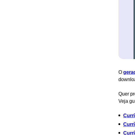
O
gera
downlo
Quer pr
Veja gu
Currí
Curr
Curr