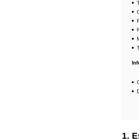
In
1. E