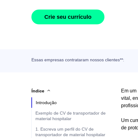
Crie seu currículo
Essas empresas contrataram nossos clientes**:
Em um h
Índice
vital, 
Introdução
profiss
Exemplo de CV de transportador de
material hospitalar
Um curr
de proto
1. Escreva um perfil do CV de
transportador de material hospitalar