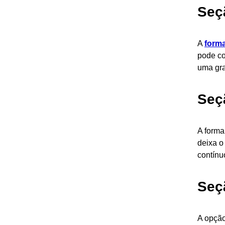
Seç
A
forma
pode col
uma gra
Seç
A forma
deixa o
contínu
Seç
A opção