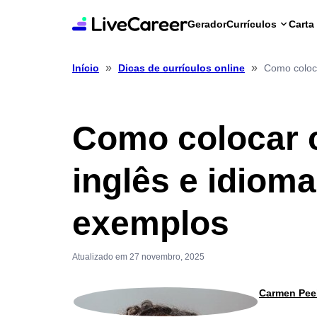
Gerador
Currículos
Carta
»
»
Como coloc
Início
Dicas de currículos online
Como colocar 
inglês e idiom
exemplos
Atualizado em 27 novembro, 2025
Carmen Pee