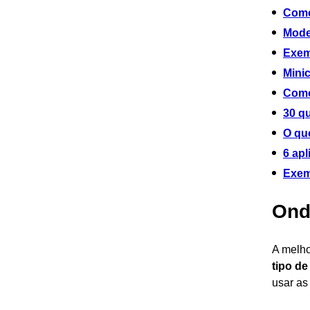
Como
Mode
Exem
Mini
Como
30 qu
O qu
6 apl
Exem
Ond
A melho
tipo de
usar as