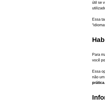
útil se
utiliza
Essa ta
“idioma
Hab
Para ma
você po
Essa op
não um 
prática
Inf