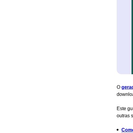
O
gera
downlo
Este gu
outras s
Como