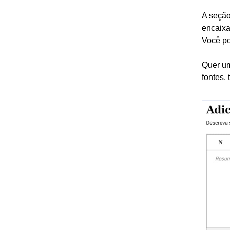
A seçã
encaixa
Você po
Quer um
fontes,