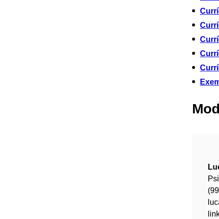
Currí
Curr
Curr
Curr
Curr
Exem
Mode
Lu
Psi
(9
lu
lin