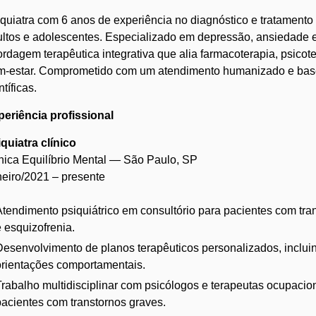
quiatra com 6 anos de experiência no diagnóstico e tratamento
ltos e adolescentes. Especializado em depressão, ansiedade e
rdagem terapêutica integrativa que alia farmacoterapia, psicote
m-estar. Comprometido com um atendimento humanizado e bas
ntíficas.
eriência profissional
quiatra clínico
nica Equilíbrio Mental — São Paulo, SP
eiro/2021 – presente
Atendimento psiquiátrico em consultório para pacientes com tr
e esquizofrenia.
Desenvolvimento de planos terapêuticos personalizados, inclui
orientações comportamentais.
Trabalho multidisciplinar com psicólogos e terapeutas ocupacion
pacientes com transtornos graves.