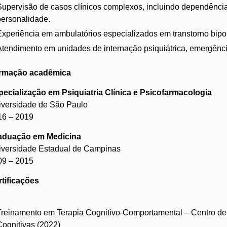
Supervisão de casos clínicos complexos, incluindo dependência
personalidade.
Experiência em ambulatórios especializados em transtorno bipol
Atendimento em unidades de internação psiquiátrica, emergência
rmação acadêmica
pecialização em Psiquiatria Clínica e Psicofarmacologia
iversidade de São Paulo
16 – 2019
aduação em Medicina
iversidade Estadual de Campinas
09 – 2015
rtificações
Treinamento em Terapia Cognitivo-Comportamental – Centro de
Cognitivas (2022)