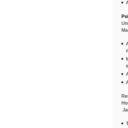
Psi
Un
Ma
r
Res
Hos
Jan