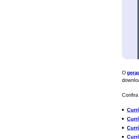
O
gera
downlo
Confira
Curr
Curr
Currí
Currí