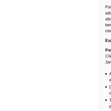
Psi
adu
abo
be
cie
Exp
Psi
Clí
Jan