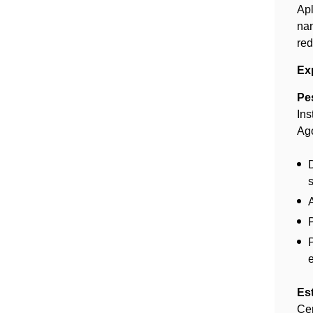
Apl
nan
red
Exp
Pe
Ins
Ago
Es
Cen