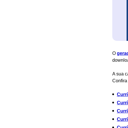
O
gera
downlo
A sua c
Confira
Curr
Curr
Currí
Currí
Curr