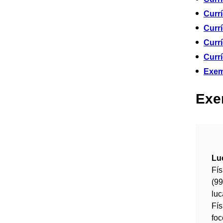
Curr
Currí
Currí
Curr
Exem
Exem
Lu
Fís
(9
lu
Fís
fo