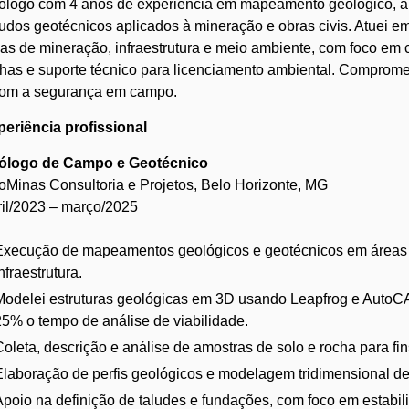
logo com 4 anos de experiência em mapeamento geológico, aná
udos geotécnicos aplicados à mineração e obras civis. Atuei e
as de mineração, infraestrutura e meio ambiente, com foco em 
has e suporte técnico para licenciamento ambiental. Comprome
com a segurança em campo.
eriência profissional
ólogo de Campo e Geotécnico
Minas Consultoria e Projetos, Belo Horizonte, MG
il/2023 – março/2025
Execução de mapeamentos geológicos e geotécnicos em áreas 
nfraestrutura.
Modelei estruturas geológicas em 3D usando Leapfrog e AutoC
25% o tempo de análise de viabilidade.
Coleta, descrição e análise de amostras de solo e rocha para fi
Elaboração de perfis geológicos e modelagem tridimensional de 
Apoio na definição de taludes e fundações, com foco em estabil