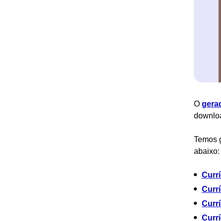
O
gera
downlo
Temos g
abaixo:
Curr
Currí
Curr
Currí