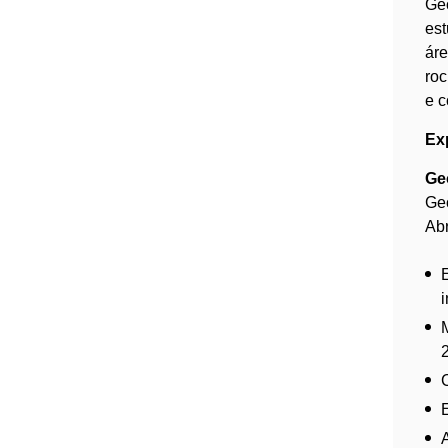
Geó
est
áre
roc
e 
Exp
Ge
Geo
Abr
i