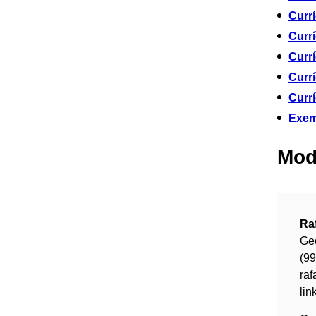
Currí
Curr
Curr
Currí
Curr
Exem
Mod
Ra
Ge
(9
ra
lin