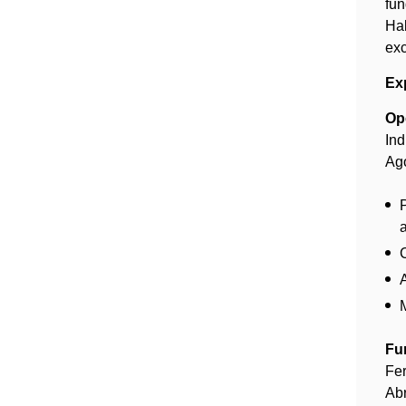
fun
Ha
exc
Exp
Op
Ind
Ago
a
Fu
Fer
Abr