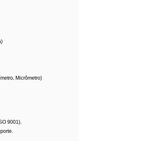
a)
metro, Micrômetro)
SO 9001).
porte.