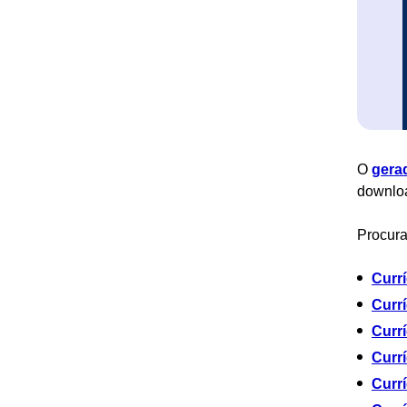
O
gera
downlo
Procura
Currí
Currí
Currí
Currí
Currí