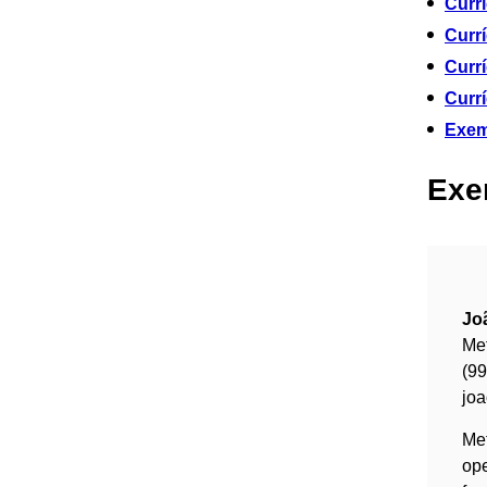
Currí
Currí
Curr
Currí
Exem
Exe
Jo
Met
(9
jo
Met
ope