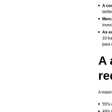
A con
tarif
Merca
inves
As e
10 tr
para 
A 
re
A maior
55% d
49% 