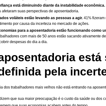
fiança está diminuindo diante da instabilidade econômica.
as afetaram suas perspectivas de aposentadoria.
dos voláteis estão levando as pessoas a agir.
41% fizeram 
timento por causa da incerteza no mercado de ações.
conomias para a aposentadoria estão funcionando como u
abalhadores com mais de 50 anos estão sacando ativamente de
cobrir despesas do dia a dia.
aposentadoria está
definida pela incert
ia dos trabalhadores mais velhos não está entrando na aposen
izem que sua maior preocupação é o custo da saúde ou dos cu
temem que suas economias acabem antes do tempo.