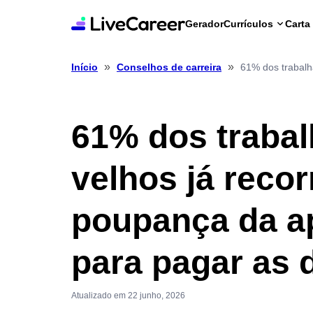
Gerador
Currículos
Carta
»
»
61% dos trabalh
Início
Conselhos de carreira
61% dos traba
velhos já reco
poupança da a
para pagar as
Atualizado em 22 junho, 2026