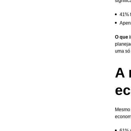
signific
41% f
Apena
O que i
planeja
uma só 
A 
ec
Mesmo a
economi
61% s