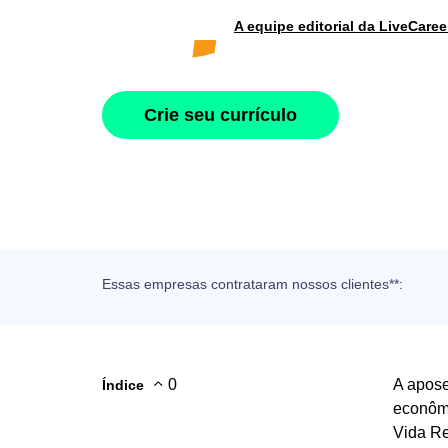
A equipe editorial da LiveCaree
Crie seu currículo
Essas empresas contrataram nossos clientes**:
0
A apose
Índice
econômi
Vida Re