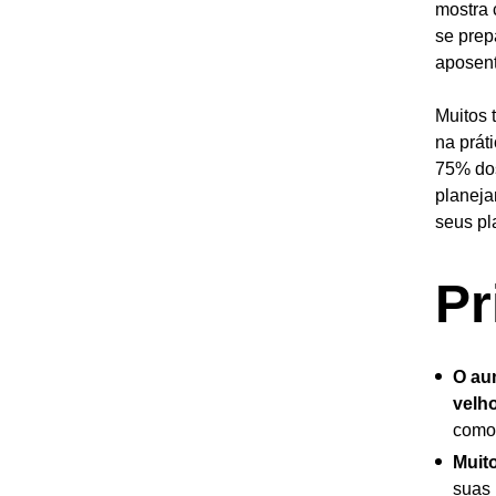
mostra 
se prep
aposent
Muitos 
na prát
75% dos
planeja
seus pl
Pr
O au
velh
como 
Muit
suas 