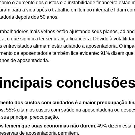
como o aumento dos custos e a instabilidade financeira estã
aram para a vida após o trabalho em tempo integral e lidam co
adoria depois dos 50 anos.
trabalhadores mais velhos estão ajustando seus planos, adian
ica, o que significa ter segurança financeira. Devido à volatili
 entrevistados afirmam estar adiando a aposentadoria. O impact
mento da aposentadoria também fica evidente: 91% dizem que a 
anos de aposentadoria.
incipais conclusõe
mento dos custos com cuidados é a maior preocupação fina
os.
55% citam os custos com saúde na aposentadoria ou despe
sua principal preocupação.
os temem que suas economias não durem.
49% dizem estar 
reservas de aposentadoria permitem.