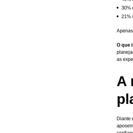
30% c
21% s
Apenas 
O que i
planeja
as expe
A 
pl
Diante 
aposent
confian