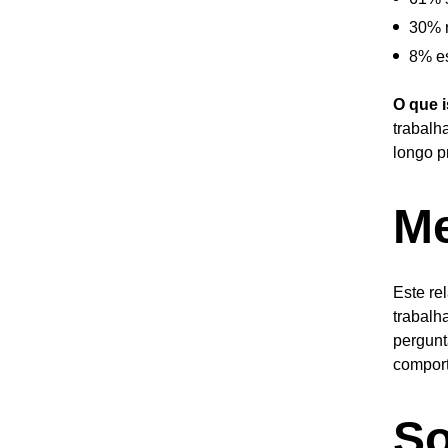
30% r
8% es
O que i
trabalh
longo p
Me
Este re
trabalh
pergunt
comport
So