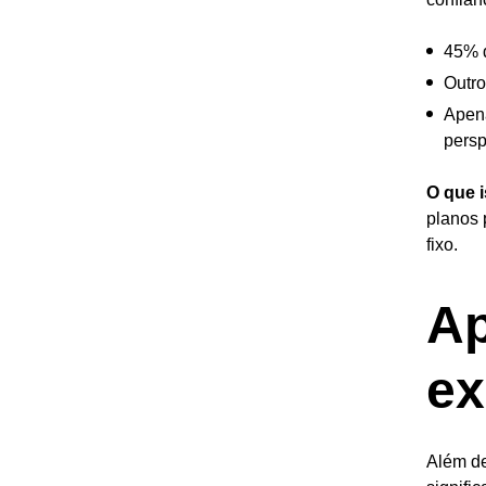
45% d
Outro
Apen
persp
O que i
planos 
fixo.
Ap
ex
Além de