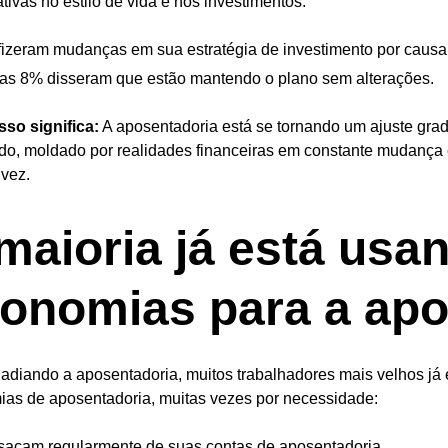
ativas no estilo de vida e nos investimentos:
izeram mudanças em sua estratégia de investimento por causa 
s 8% disseram que estão mantendo o plano sem alterações.
sso significa:
A aposentadoria está se tornando um ajuste gra
do, moldado por realidades financeiras em constante mudanç
vez.
maioria já está usa
onomias para a apo
diando a aposentadoria, muitos trabalhadores mais velhos já 
as de aposentadoria, muitas vezes por necessidade:
acam regularmente de suas contas de aposentadoria.